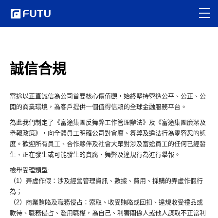
誠信合規
富途以正直誠信為公司首要核心價值觀，始終堅持營造公平、公正、公
開的商業環境，為客戶提供一個值得信賴的全球金融服務平台。
為此我們制定了《富途集團反舞弊工作管理辦法》及《富途集團廉潔及
舉報政策》，向全體員工明確公司對貪腐、舞弊及違法行為零容忍的態
度。歡迎所有員工、合作夥伴及社會大眾對涉及富途員工的任何已經發
生、正在發生或可能發生的貪腐、舞弊及違規行為進行舉報。
檢舉受理類型:
（1）弄虛作假：涉及經營管理資訊、數據、費用、採購的弄虛作假行
為；
（2）商業賄賂及職務侵占：索取、收受賄賂或回扣、違規收受禮品或
款待、職務侵占、濫用職權，為自己、利害關係人或他人謀取不正當利