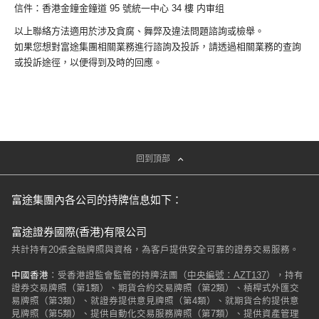
信件：香港金鐘金鐘道 95 號統一中心 34 樓 内审组
以上聯絡方法適用於涉及貪腐、舞弊及違法問題諮詢或檢舉。
如果您想對富途集團相關業務進行諮詢及投訴，請透過相關業務的查詢
或投訴途徑，以便得到及時的回應。
回到頂部
富途集團內各公司的持牌信息如下：
富途證券國際(香港)有限公司
共計持有20張金融牌照與資格，為客戶提供安全可靠的證券交易服務。
中國香港
：受香港證監會監管的持牌法團（
中央編號：AZT137
），持有
證券交易牌照（第1類）、期貨合約交易牌照（第2類）、槓桿式外匯交
易牌照（第3類）、就證券提供意見牌照（第4類）、就期貨合約提供意
見牌照（第5類）、提供自動化交易服務牌照（第7類）、提供資產管理