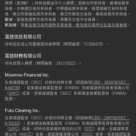
牌照（第9類）；持有強積金中介人牌照；是聯交所參與者、香港結算參
與者、中華通交易所參與者、中華通結算參與者、股票期權交易所參與
歐洲
新加坡
：是
新加坡交易所證券交易會員、新加坡交易所衍生品交易會員
。
富途信託有限公司
持有信託或公司服務提供者牌照（牌照編號：TC006475）。
富途財務有限公司
持有放債人牌照（牌照編號：1917/2022）。
Moomoo Financial Inc.
在美國證監會（SEC）註冊的持牌主體（認證編號
CRD：283078/SEC：
8-69739
），是美國金融業監管局（FINRA）和美國證券投資者保護公司
（
SIPC
）成員，受美國證監會（SEC）和美國金融業監管局（FINRA）
監管。
Futu Clearing Inc.
在美國證監會（SEC）註冊的持牌主體（認證編號
CRD：298769/SEC：
8-70215
），是美國金融業監管局（FINRA）和美國證券投資者保護公司
（
SIPC
）成員，同時也是美國存管信託公司（
DTC
）會員、全國證券清
算公司（
NSCC
）會員、美股期權清算公司（OCC）會員，受美國證監會