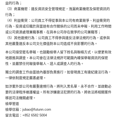
益的行為；
（3）商業機密：違反資訊安全管理規定，洩漏商業機密及保密資訊的
行為；
（4）利益衝突：公司員工不得從事與本公司有商業競爭、利益衝突的
行為、投資或任職於與富途有合作關係的公司而未申報、利用工作時間
或公司資源處理兼職事務、在與本公司存在競爭的公司兼職等；
（5）其他違規行為：公司員工不得參與違反法律法規的行為，或參與
其他嚴重違反本公司文化價值對本公司造成不良影響的行為。
本公司接受匿名舉報，也鼓勵檢舉人留下姓名與聯絡方式，以便更有效
地跟進與調查。本公司會在法律法規許可範圍內確保舉報資訊的保密
性，並嚴禁任何報復舉報人、證人或調查人的行為。
獨立的調查工作由富途內審部負責進行，如發現員工有違紀違法行為，
一律依制度規定嚴肅處理。
如涉案外部公司有嚴重違規行為，將列入黑名單，永不合作，並啟動必
要的法律程序維護權益。所有涉嫌違法犯罪的行為，將依法將相關案件
移送司法機關處理。
檢舉管道
檢舉信箱：jubao@futunn.com
留言電話：+852 6582 5004