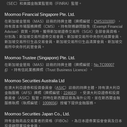
（SEC）和美國金融業監管局（FINRA）監管。
Moomoo Financial Singapore Pte. Ltd.
在新加坡金管局（MAS）註冊的持牌主體（牌照編號：
CMS101000
），
持有資本市場服務牌照（CMS），持有財務顧問豁免（Exempt Financial
Adviser）資質。同時，獲得新加坡證券交易所（SGX）全部會員資格，
分別為：新加坡交易所證券交易會員、新加坡交易所中央存托結算會員、
新加坡交易所衍生品交易會員、新加坡交易所衍生品清算會員、新加坡交
易所中央存托託管會員。
Moomoo Trustee (Singapore) Pte. Ltd.
在新加坡金管局（MAS）註冊的持牌主體（牌照編號：
No.TC00007
4
），持有信託業務牌照（Trust Business Licence）。
Moomoo Securities Australia Ltd
在澳大利亞證券和投資委員會（
ASIC
）註冊的持牌主體，持有澳大利亞
金融服務（AFS）牌照（牌照編號：
224663
），受澳大利亞證券和投資
委員會（ASIC）監管。同時在新西蘭註冊為海外公司，並在新西蘭金融
服務執照（執照編號：
1008656
）授權下提供金融服務。
Moomoo Securities Japan Co., Ltd.
持有金融商品交易業者的資格（FIBOs），為日本證券業協會會員及日本
投資顧問業協會會員。