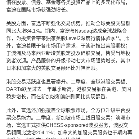
借在股票、债券、基金等各类投资产品上的多元化布局，
富途在国际市场获强劲增长。
美股方面，富途不断强化交易优势，推动全球美股交易额
同比大增84.1%。期内，富途与Nasdaq达成全球战略合
作，为投资者带来独家美股Level2深度行情体验季**。此
外，富途着眼于各市场用户需求，于澳洲推出美股期权；
于澳洲及马来西亚新增美股定投及碎股交易，皆受当地投
资者欢迎。产品服务的升级带动七大市场强势增长，其中
日本和加拿大的美股交易额环比升幅亮眼。
港股交易活跃度也显著攀升。二季度，全球港股交易额、
DARTs跃至过去一年单季新高，港股交易额在香港、美国
稳步增长，而在新加坡和澳洲则同比实现翻番。
此外，富途还加强覆盖全球股票市场，全方位升级平台股
票交易能力。二季度，新加坡市场上线日股交易；澳洲市
场，富途正式提供CHESS-sponsored澳股服务，澳股交
易额同比激增204.1%；加拿大的加股交易服务也于期内再